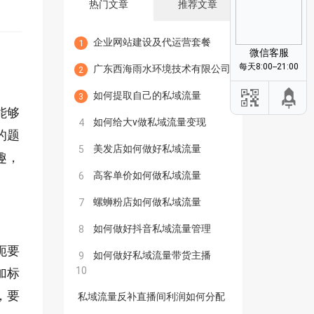
热门文章
推荐文章
企业网站建设及代运营套餐
1
微信客服
每天8:00--21:00
广东西海雨水环境技术有限公司
2
如何提取自己的私域流量
3
能够
如何给大v做私域流量变现
4
的题
美发店如何做好私域流量
5
趣，
高客单价如何做私域流量
6
螺蛳粉店如何做私域流量
7
如何做好抖音私域流量管理
8
扼要
如何做好私域流量带货主播
9
10
加标
，要
私域流量反补直播间利润如何分配