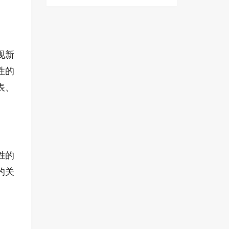
现新
性的
表、
胜的
的关